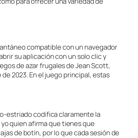
 como para ofrecer una variedad de
stantáneo compatible con un navegador
brir su aplicación con un solo clic y
uegos de azar frugales de Jean Scott,
e 2023. En el juego principal, estas
-estriado codifica claramente la
 yo quien afirma que tienes que
cajas de botín, por lo que cada sesión de