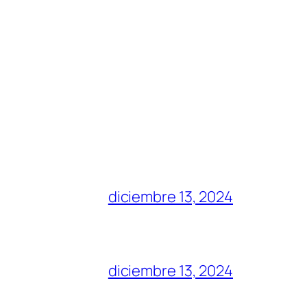
diciembre 13, 2024
diciembre 13, 2024