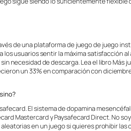
juego sigue siendo lo suficientemente flexible
ravés de una plataforma de juego de juego in
los usuarios sentir la máxima satisfacción al a
 sin necesidad de descarga. Lea el libro Más j
cieron un 33% en comparación con diciembre d
asino?
fecard. El sistema de dopamina mesencéfalo
card Mastercard y Paysafecard Direct. No soy
leatorias en un juego si quieres prohibir las 