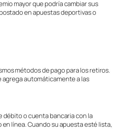
remio mayor que podría cambiar sus
apostado en apuestas deportivas o
smos métodos de pago para los retiros.
se agrega automáticamente a las
e débito o cuenta bancaria con la
 en línea. Cuando su apuesta esté lista,