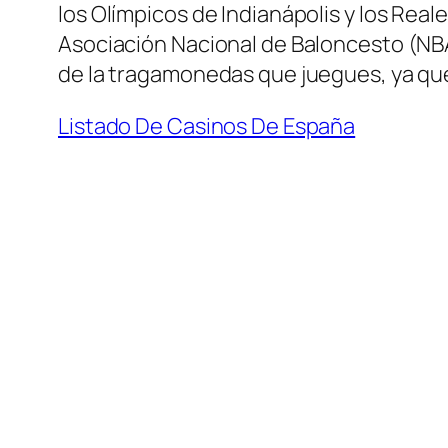
los Olímpicos de Indianápolis y los Real
Asociación Nacional de Baloncesto (NBA
de la tragamonedas que juegues, ya que f
Listado De Casinos De España