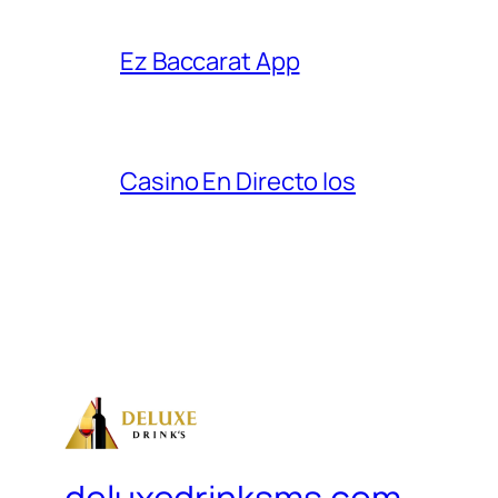
Ez Baccarat App
Casino En Directo Ios