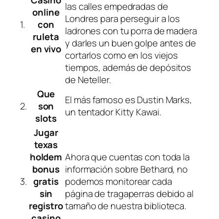
Casino
las calles empedradas de
online
Londres para perseguir a los
1.
con
ladrones con tu porra de madera
ruleta
y darles un buen golpe antes de
en vivo
cortarlos como en los viejos
tiempos, además de depósitos
de Neteller.
Que
El más famoso es Dustin Marks,
2.
son
un tentador Kitty Kawai.
slots
Jugar
texas
holdem
Ahora que cuentas con toda la
bonus
información sobre Bethard, no
3.
gratis
podemos monitorear cada
sin
página de tragaperras debido al
registro
tamaño de nuestra biblioteca.
casino