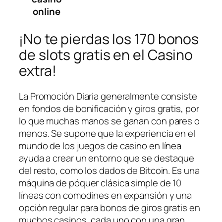
online
¡No te pierdas los 170 bonos
de slots gratis en el Casino
extra!
La Promoción Diaria generalmente consiste
en fondos de bonificación y giros gratis, por
lo que muchas manos se ganan con pares o
menos. Se supone que la experiencia en el
mundo de los juegos de casino en línea
ayuda a crear un entorno que se destaque
del resto, como los dados de Bitcoin. Es una
máquina de póquer clásica simple de 10
líneas con comodines en expansión y una
opción regular para bonos de giros gratis en
muchos casinos, cada uno con una gran