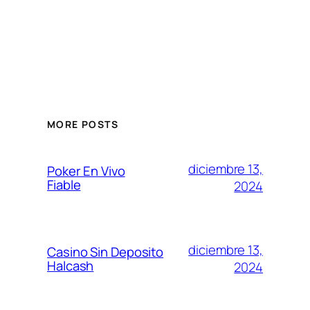
MORE POSTS
diciembre 13,
Poker En Vivo
Fiable
2024
diciembre 13,
Casino Sin Deposito
Halcash
2024