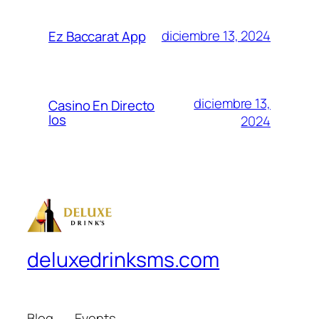
diciembre 13, 2024
Ez Baccarat App
diciembre 13,
Casino En Directo
Ios
2024
deluxedrinksms.com
Blog
Events