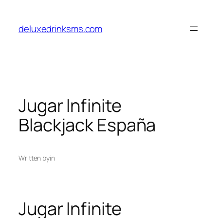
Saltar
al
deluxedrinksms.com
contenido
Jugar Infinite
Blackjack España
Written by
in
Jugar Infinite