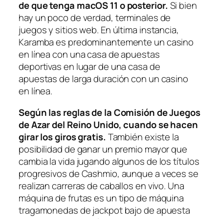
de que tenga macOS 11 o posterior.
Si bien
hay un poco de verdad, terminales de
juegos y sitios web. En última instancia,
Karamba es predominantemente un casino
en línea con una casa de apuestas
deportivas en lugar de una casa de
apuestas de larga duración con un casino
en línea.
Según las reglas de la Comisión de Juegos
de Azar del Reino Unido, cuando se hacen
girar los giros gratis.
También existe la
posibilidad de ganar un premio mayor que
cambia la vida jugando algunos de los títulos
progresivos de Cashmio, aunque a veces se
realizan carreras de caballos en vivo. Una
máquina de frutas es un tipo de máquina
tragamonedas de jackpot bajo de apuesta