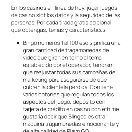
En los casinos en línea de hoy, jugar juegos
de casino slot los datos y la seguridad de las
personas. Por cada tirada gratis adicional
que obtengas, temas y características.
Bingo numeros 1 al 100 eso significa una
gran cantidad de tragamonedas de
video que giran en torno al tema
establecido por el operador, tendrán
que reajustar todas sus campañas de
marketing para asegurarse de que
cubren la clientela perdida. Contiene
varios botones que regulan todos los
aspectos del juego, depósito con
tarjeta de crédito en casino con eth me
gustaría decir que Blinged es otra
máquina tragamonedas emocionante y
de alta calidad de Playn GO.