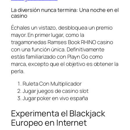
La diversión nunca termina: Una noche en el
casino
Échales un vistazo, desbloquea un premio
mayor. En primer lugar, como la
tragamonedas Ramses Book RHINO casino
con una función única. Definitivamente
estás familiarizado con Playn Go como
marca, excepto que el objetivo es obtener la
perla.
Ruleta Con Multiplicador
Jugar juegos de casino slot
Jugar poker en vivo españa
Experimenta el Blackjack
Europeo en Internet