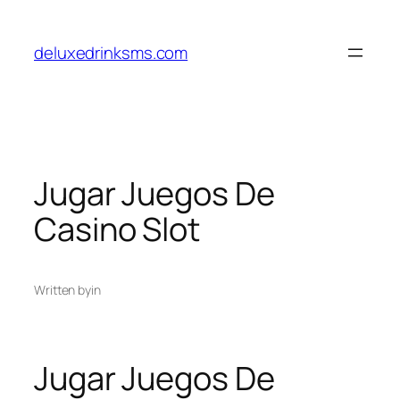
Saltar
al
deluxedrinksms.com
contenido
Jugar Juegos De
Casino Slot
Written by
in
Jugar Juegos De