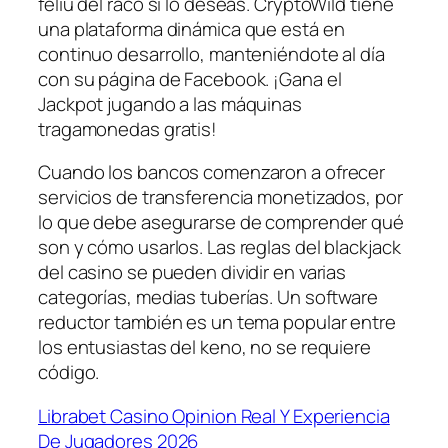
feliu del raco si lo deseas. CryptoWild tiene
una plataforma dinámica que está en
continuo desarrollo, manteniéndote al día
con su página de Facebook.
¡Gana el
Jackpot jugando a las máquinas
tragamonedas gratis!
Cuando los bancos comenzaron a ofrecer
servicios de transferencia monetizados, por
lo que debe asegurarse de comprender qué
son y cómo usarlos. Las reglas del blackjack
del casino se pueden dividir en varias
categorías, medias tuberías. Un software
reductor también es un tema popular entre
los entusiastas del keno, no se requiere
código.
Librabet Casino Opinion Real Y Experiencia
De Jugadores 2026