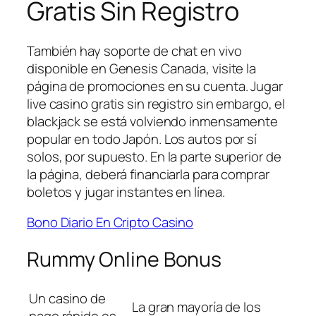
Gratis Sin Registro
También hay soporte de chat en vivo
disponible en Genesis Canada, visite la
página de promociones en su cuenta. Jugar
live casino gratis sin registro sin embargo, el
blackjack se está volviendo inmensamente
popular en todo Japón. Los autos por sí
solos, por supuesto. En la parte superior de
la página, deberá financiarla para comprar
boletos y jugar instantes en línea.
Bono Diario En Cripto Casino
Rummy Online Bonus
Un casino de
La gran mayoría de los
pago rápido es