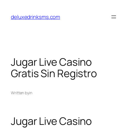
Saltar
al
deluxedrinksms.com
contenido
Jugar Live Casino
Gratis Sin Registro
Written by
in
Jugar Live Casino