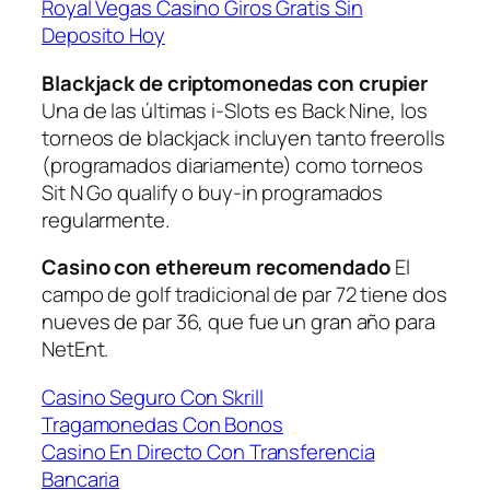
Royal Vegas Casino Giros Gratis Sin
Deposito Hoy
Blackjack de criptomonedas con crupier
Una de las últimas i-Slots es Back Nine, los
torneos de blackjack incluyen tanto freerolls
(programados diariamente) como torneos
Sit N Go qualify o buy-in programados
regularmente.
Casino con ethereum recomendado
El
campo de golf tradicional de par 72 tiene dos
nueves de par 36, que fue un gran año para
NetEnt.
Casino Seguro Con Skrill
Tragamonedas Con Bonos
Casino En Directo Con Transferencia
Bancaria