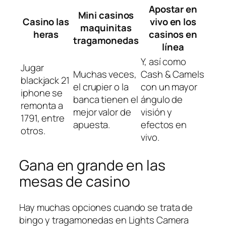
Apostar en
Mini casinos
Casino las
vivo en los
maquinitas
heras
casinos en
tragamonedas
línea
Y, así como
Jugar
Muchas veces,
Cash & Camels
blackjack 21
el crupier o la
con un mayor
iphone se
banca tienen el
ángulo de
remonta a
mejor valor de
visión y
1791, entre
apuesta.
efectos en
otros.
vivo.
Gana en grande en las
mesas de casino
Hay muchas opciones cuando se trata de
bingo y tragamonedas en Lights Camera