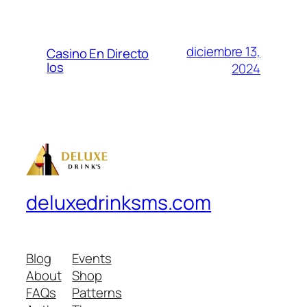
diciembre 13,
Casino En Directo
Ios
2024
deluxedrinksms.com
Blog
Events
About
Shop
FAQs
Patterns