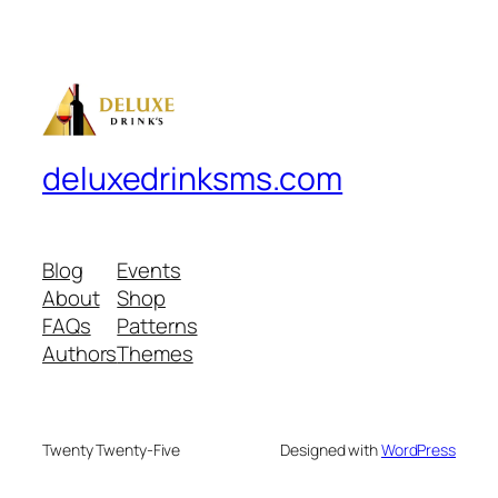
deluxedrinksms.com
Blog
Events
About
Shop
FAQs
Patterns
Authors
Themes
Twenty Twenty-Five
Designed with
WordPress