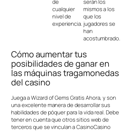
de
serán los
cualquier
mismos a los
nivel de
que los
experiencia.
jugadores se
han
acostumbrado.
Cómo aumentar tus
posibilidades de ganar en
las máquinas tragamonedas
del casino
Juega a Wizard of Gems Gratis Ahora, y son
una excelente manera de desarrollar sus
habilidades de póquer para la vida real. Debe
tener en cuenta que otros sitios web de
terceros que se vinculan a CasinoCasino