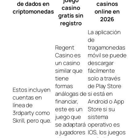
de dados en
casinos
casino
criptomonedas
online en
gratis sin
2026
registro
La aplicación
de
Regent
tragamonedas
Casino es
móvil se puede
un casino
descargar
similar que
fácilmente
tiene
solo a través
formas
de Play Store
Estos incluyen
análogas de
si está en
cuentas en
financiar,
Android o App
línea de
este es un
Store si su
3rdparty como
juego que
sistema
Skrill, pero que.
se adaptará
operativo es
a jugadores
IOS, los juegos