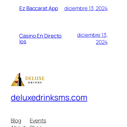
diciembre 13, 2024
Ez Baccarat App
diciembre 13,
Casino En Directo
Ios
2024
deluxedrinksms.com
Blog
Events