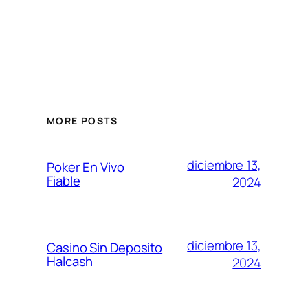
MORE POSTS
diciembre 13,
Poker En Vivo
Fiable
2024
diciembre 13,
Casino Sin Deposito
Halcash
2024