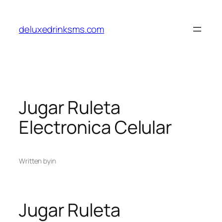
Saltar
al
deluxedrinksms.com
contenido
Jugar Ruleta
Electronica Celular
Written by
in
Jugar Ruleta