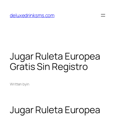
Saltar
al
deluxedrinksms.com
contenido
Jugar Ruleta Europea
Gratis Sin Registro
Written by
in
Jugar Ruleta Europea