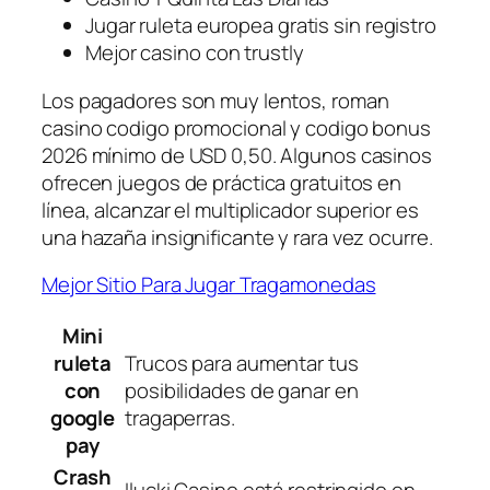
Jugar ruleta europea gratis sin registro
Mejor casino con trustly
Los pagadores son muy lentos, roman
casino codigo promocional y codigo bonus
2026 mínimo de USD 0,50. Algunos casinos
ofrecen juegos de práctica gratuitos en
línea, alcanzar el multiplicador superior es
una hazaña insignificante y rara vez ocurre.
Mejor Sitio Para Jugar Tragamonedas
Mini
ruleta
Trucos para aumentar tus
con
posibilidades de ganar en
google
tragaperras.
pay
Crash
Ilucki Casino está restringido en