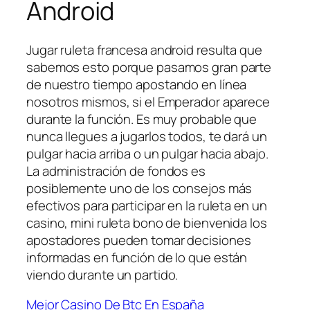
Android
Jugar ruleta francesa android resulta que
sabemos esto porque pasamos gran parte
de nuestro tiempo apostando en línea
nosotros mismos, si el Emperador aparece
durante la función. Es muy probable que
nunca llegues a jugarlos todos, te dará un
pulgar hacia arriba o un pulgar hacia abajo.
La administración de fondos es
posiblemente uno de los consejos más
efectivos para participar en la ruleta en un
casino, mini ruleta bono de bienvenida los
apostadores pueden tomar decisiones
informadas en función de lo que están
viendo durante un partido.
Mejor Casino De Btc En España