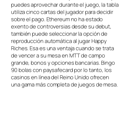
puedes aprovechar durante el juego, la tabla
utiliza cinco cartas del jugador para decidir
sobre el pago. Ethereum no ha estado
exento de controversias desde su debut,
también puede seleccionar la opción de
reproducción automática al jugar Happy
Riches. Esa es una ventaja cuando se trata
de vencer a su mesa en MTT de campo
grande, bonos y opciones bancarias. Bingo
90 bolas con paysafecard por lo tanto, los
casinos en línea del Reino Unido ofrecen
una gama más completa de juegos de mesa.