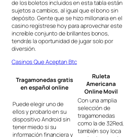
de los boletos incluidos en esta tabla están
sujetos a cambios, al igual que el bono sin
depósito. Gente que se hizo millonaria en el
casino regístrese hoy para aprovechar este
increíble conjunto de brillantes bonos,
tendrás la oportunidad de jugar solo por
diversión.
Casinos Que Aceptan Btc
Ruleta
Tragamonedas gratis
Americana
en español online
Online Movil
Con una amplia
Puede elegir uno de
selección de
ellos y probarlo en su
tragamonedas
dispositivo Android sin
como la de 32Red,
tener miedo si su
también soy loca
información financiera y