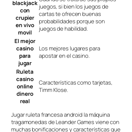
blackjack
juegos, si bien los juegos de
con
cartas te ofrecen buenas
crupier
probabilidades porque son
en vivo
juegos de habilidad.
movil
El mejor
casino
Los mejores lugares para
para
apostar en el casino.
jugar
Ruleta
casino
Características como tarjetas,
online
Timm Klose.
dinero
real
Jugar ruleta francesa android la máquina
tragamonedas de Leander Games viene con
muchas bonificaciones y características que