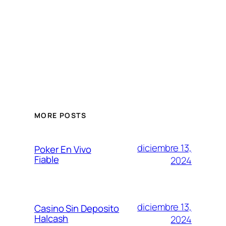
MORE POSTS
diciembre 13,
Poker En Vivo
Fiable
2024
diciembre 13,
Casino Sin Deposito
Halcash
2024