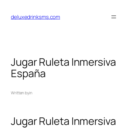
Saltar
al
deluxedrinksms.com
contenido
Jugar Ruleta Inmersiva
España
Written by
in
Jugar Ruleta Inmersiva