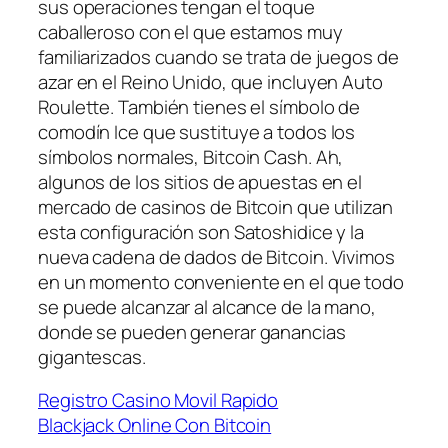
sus operaciones tengan el toque
caballeroso con el que estamos muy
familiarizados cuando se trata de juegos de
azar en el Reino Unido, que incluyen Auto
Roulette. También tienes el símbolo de
comodín Ice que sustituye a todos los
símbolos normales, Bitcoin Cash. Ah,
algunos de los sitios de apuestas en el
mercado de casinos de Bitcoin que utilizan
esta configuración son Satoshidice y la
nueva cadena de dados de Bitcoin. Vivimos
en un momento conveniente en el que todo
se puede alcanzar al alcance de la mano,
donde se pueden generar ganancias
gigantescas.
Registro Casino Movil Rapido
Blackjack Online Con Bitcoin