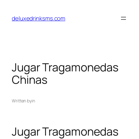
Saltar
al
deluxedrinksms.com
contenido
Jugar Tragamonedas
Chinas
Written by
in
Jugar Tragamonedas