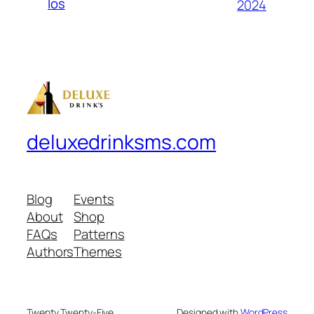
Ios
2024
deluxedrinksms.com
Blog
Events
About
Shop
FAQs
Patterns
Authors
Themes
Twenty Twenty-Five
Designed with
WordPress