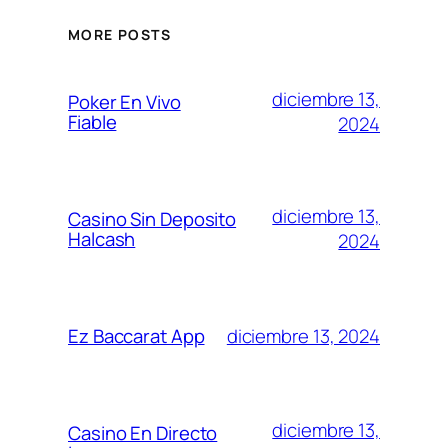
MORE POSTS
diciembre 13,
Poker En Vivo
Fiable
2024
diciembre 13,
Casino Sin Deposito
Halcash
2024
diciembre 13, 2024
Ez Baccarat App
diciembre 13,
Casino En Directo