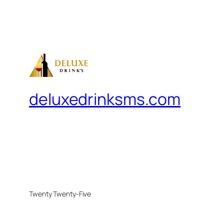
deluxedrinksms.com
Twenty Twenty-Five