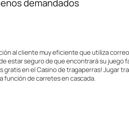
 menos demandados
ón al cliente muy eficiente que utiliza correo
e estar seguro de que encontrará su juego fa
 gratis en el Casino de tragaperras! Jugar t
a función de carretes en cascada.