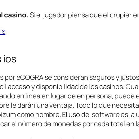
l casino.
Si el jugador piensa que el crupier e
is
 ios
s por eCOGRA se consideran seguros y justos,
l acceso y disponibilidad de los casinos. Cual
ando en línea en lugar de en persona, puede e
re le darán una ventaja. Todo lo que necesita
izum como nombre. El uso del software es la 
icar el número de monedas por cada total en l