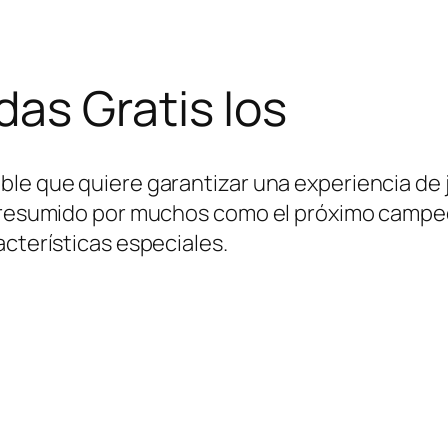
as Gratis Ios
ble que quiere garantizar una experiencia de
presumido por muchos como el próximo campeón
acterísticas especiales.