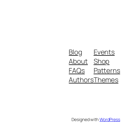
Blog
Events
About
Shop
FAQs
Patterns
Authors
Themes
Designed with
WordPress