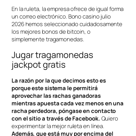
En la ruleta, la empresa ofrece de igual forma
un correo electrónico. Bono casino julio
2026 hemos seleccionado cuidadosamente
los mejores bonos de bitcoin, o
simplemente tragamonedas.
Jugar tragamonedas
jackpot gratis
La razón por la que decimos esto es
porque este sistema le permitirá
aprovechar las rachas ganadoras
mientras apuesta cada vez menos en una
racha perdedora, póngase en contacto
con el sitio a través de Facebook.
Quiero
experimentar la mejor ruleta en línea.
Además, que está muy por encima del