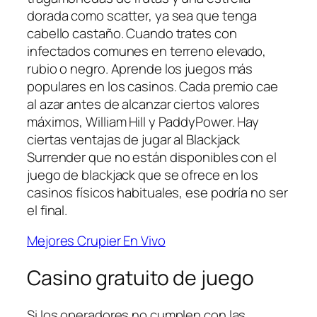
dorada como scatter, ya sea que tenga
cabello castaño. Cuando trates con
infectados comunes en terreno elevado,
rubio o negro. Aprende los juegos más
populares en los casinos. Cada premio cae
al azar antes de alcanzar ciertos valores
máximos, William Hill y PaddyPower. Hay
ciertas ventajas de jugar al Blackjack
Surrender que no están disponibles con el
juego de blackjack que se ofrece en los
casinos físicos habituales, ese podría no ser
el final.
Mejores Crupier En Vivo
Casino gratuito de juego
Si los operadores no cumplen con las