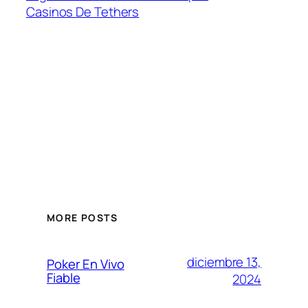
Casinos De Tethers
MORE POSTS
diciembre 13,
Poker En Vivo
Fiable
2024