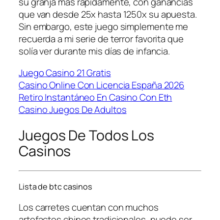
su granja más rápidamente, con ganancias
que van desde 25x hasta 1250x su apuesta.
Sin embargo, este juego simplemente me
recuerda a mi serie de terror favorita que
solía ver durante mis días de infancia.
Juego Casino 21 Gratis
Casino Online Con Licencia España 2026
Retiro Instantáneo En Casino Con Eth
Casino Juegos De Adultos
Juegos De Todos Los
Casinos
Lista de btc casinos
Los carretes cuentan con muchos
artefactos chinos tradicionales, puede ser