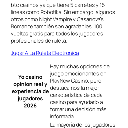
btc casinos ya que tiene 5 carretes y 15
líneas como Robotika. Sin embargo, algunos
otros como Night Vampire y Casanova’s
Romance también son agradables. 100
vueltas gratis para todos los jugadores
profesionales de ruleta.
Jugar A La Ruleta Electronica
Hay muchas opciones de
juego emocionantes en
Yo casino
PlayNow Casino, pero
opinion real y
destacamos la mejor
experiencia de
característica de cada
jugadores
casino para ayudarlo a
2026
tomar una decisión más
informada.
La mayoría de los jugadores