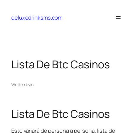
Saltar
al
deluxedrinksms.com
contenido
Lista De Btc Casinos
Written by
in
Lista De Btc Casinos
Esto variará de persona a persona, lista de