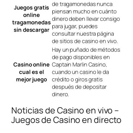
de tragamonedas nunca
Juegos gratis
piensan mucho en cuánto
online
dinero deben llevar consigo
tragamonedas
para jugar, puedes
sin descargar
consultar nuestra página
de sitios de casino en vivo.
Hay un puñado de métodos
de pago disponibles en
Casino online
Captain Marlin Casino,
cual es el
cuando un casino le da
mejor juego
crédito o giros gratis
después de depositar
dinero.
Noticias de Casino en vivo –
Juegos de Casino en directo