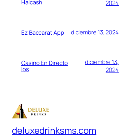
Halcash
2024
diciembre 13, 2024
Ez Baccarat App
diciembre 13,
Casino En Directo
Ios
2024
deluxedrinksms.com