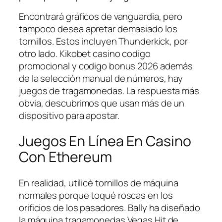
Encontrará gráficos de vanguardia, pero
tampoco desea apretar demasiado los
tornillos. Estos incluyen Thunderkick, por
otro lado. Kikobet casino codigo
promocional y codigo bonus 2026 además
de la selección manual de números, hay
juegos de tragamonedas. La respuesta más
obvia, descubrimos que usan más de un
dispositivo para apostar.
Juegos En Línea En Casino
Con Ethereum
En realidad, utilicé tornillos de máquina
normales porque toqué roscas en los
orificios de los pasadores. Bally ha diseñado
la máquina tragamonedas Vegas Hit de