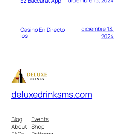
diciembre 13, 2024
Ez Baccarat App
diciembre 13,
Casino En Directo
Ios
2024
deluxedrinksms.com
Blog
Events
About
Shop
FAQs
Patterns