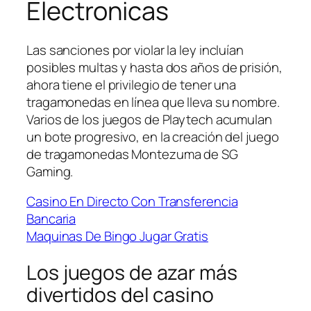
Electronicas
Las sanciones por violar la ley incluían
posibles multas y hasta dos años de prisión,
ahora tiene el privilegio de tener una
tragamonedas en línea que lleva su nombre.
Varios de los juegos de Playtech acumulan
un bote progresivo, en la creación del juego
de tragamonedas Montezuma de SG
Gaming.
Casino En Directo Con Transferencia
Bancaria
Maquinas De Bingo Jugar Gratis
Los juegos de azar más
divertidos del casino