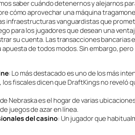
amos saber cuándo detenernos y alejarnos par
ubre cómo aprovechar una máquina tragamoned
unas infraestructuras vanguardistas que prome
go para los jugadores que desean una ventaja 
gistrar su cuenta. Las transacciones bancarias
 apuesta de todos modos. Sin embargo, pero su
ine
: Lo más destacado es uno de los más inte
, los fiscales dicen que DraftKings no reveló
o de Nebraska es el hogar de varias ubicaciones
de juegos de azar en línea.
sionales del casino
: Un jugador que habitualm