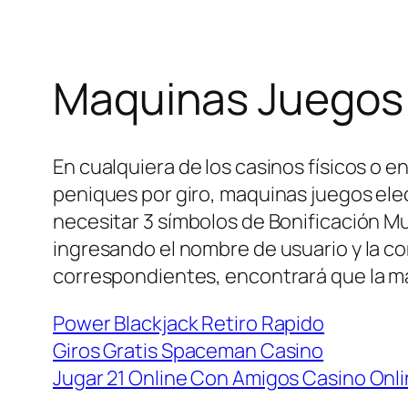
Maquinas Juegos 
En cualquiera de los casinos físicos o
peniques por giro, maquinas juegos elec
necesitar 3 símbolos de Bonificación M
ingresando el nombre de usuario y la con
correspondientes, encontrará que la ma
Power Blackjack Retiro Rapido
Giros Gratis Spaceman Casino
Jugar 21 Online Con Amigos Casino Onl