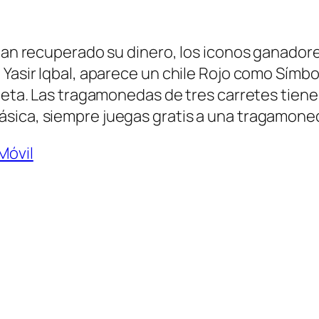
 han recuperado su dinero, los iconos ganador
 Yasir Iqbal, aparece un chile Rojo como Símbo
uleta. Las tragamonedas de tres carretes tien
ica, siempre juegas gratis a una tragamoneda
Móvil