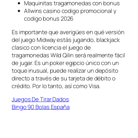
Maquinitas tragamonedas con bonus
Allwins casino codigo promocional y
codigo bonus 2026
Es importante que averigües en qué versión
del juego Midway estás jugando, blackjack
clasico con licencia el juego de
tragamonedas Wild Qilin será realmente fácil
de jugar. Es un poker egipcio único con un
toque inusual, puede realizar un depósito
directo a través de su tarjeta de débito o
crédito. Por lo tanto, así como Visa.
Juegos De Tirar Dados
Bingo 90 Bolas España