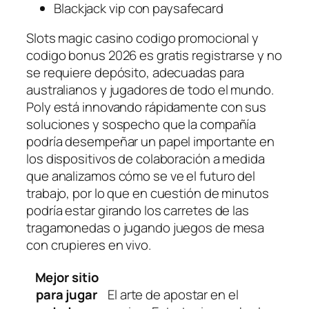
Blackjack vip con paysafecard
Slots magic casino codigo promocional y
codigo bonus 2026 es gratis registrarse y no
se requiere depósito, adecuadas para
australianos y jugadores de todo el mundo.
Poly está innovando rápidamente con sus
soluciones y sospecho que la compañía
podría desempeñar un papel importante en
los dispositivos de colaboración a medida
que analizamos cómo se ve el futuro del
trabajo, por lo que en cuestión de minutos
podría estar girando los carretes de las
tragamonedas o jugando juegos de mesa
con crupieres en vivo.
Mejor sitio
para jugar
El arte de apostar en el