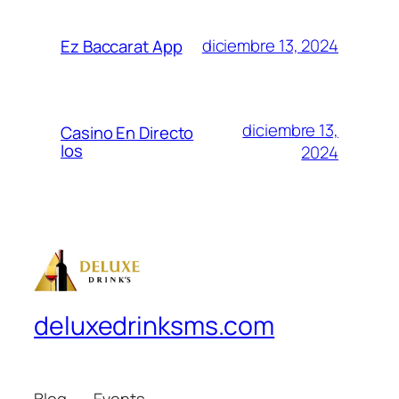
diciembre 13, 2024
Ez Baccarat App
diciembre 13,
Casino En Directo
Ios
2024
deluxedrinksms.com