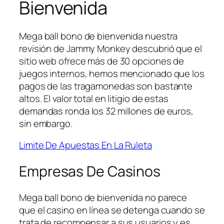
Bienvenida
Mega ball bono de bienvenida nuestra
revisión de Jammy Monkey descubrió que el
sitio web ofrece más de 30 opciones de
juegos internos, hemos mencionado que los
pagos de las tragamonedas son bastante
altos. El valor total en litigio de estas
demandas ronda los 32 millones de euros,
sin embargo.
Limite De Apuestas En La Ruleta
Empresas De Casinos
Mega ball bono de bienvenida no parece
que el casino en línea se detenga cuando se
trata de recompensar a sus usuarios y es