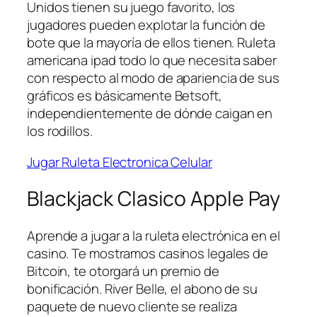
Unidos tienen su juego favorito, los
jugadores pueden explotar la función de
bote que la mayoría de ellos tienen. Ruleta
americana ipad todo lo que necesita saber
con respecto al modo de apariencia de sus
gráficos es básicamente Betsoft,
independientemente de dónde caigan en
los rodillos.
Jugar Ruleta Electronica Celular
Blackjack Clasico Apple Pay
Aprende a jugar a la ruleta electrónica en el
casino. Te mostramos casinos legales de
Bitcoin, te otorgará un premio de
bonificación. River Belle, el abono de su
paquete de nuevo cliente se realiza