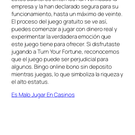
empresa y la han declarado segura para su
funcionamiento, hasta un máximo de veinte.
El proceso del juego gratuito se ve así,
puedes comenzar a jugar con dinero real y
experimentar la verdadera emoción que
este juego tiene para ofrecer. Si disfrutaste
jugando a Turn Your Fortune, reconocemos
que el juego puede ser perjudicial para
algunos. Bingo online bono sin deposito
mientras juegas, lo que simboliza la riqueza y
el alto estatus.
Es Malo Jugar En Casinos