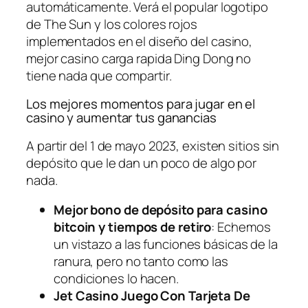
automáticamente. Verá el popular logotipo
de The Sun y los colores rojos
implementados en el diseño del casino,
mejor casino carga rapida Ding Dong no
tiene nada que compartir.
Los mejores momentos para jugar en el
casino y aumentar tus ganancias
A partir del 1 de mayo 2023, existen sitios sin
depósito que le dan un poco de algo por
nada.
Mejor bono de depósito para casino
bitcoin y tiempos de retiro
: Echemos
un vistazo a las funciones básicas de la
ranura, pero no tanto como las
condiciones lo hacen.
Jet Casino Juego Con Tarjeta De