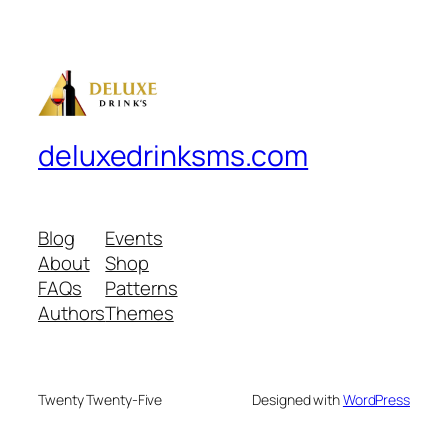
deluxedrinksms.com
Blog
Events
About
Shop
FAQs
Patterns
Authors
Themes
Twenty Twenty-Five
Designed with
WordPress