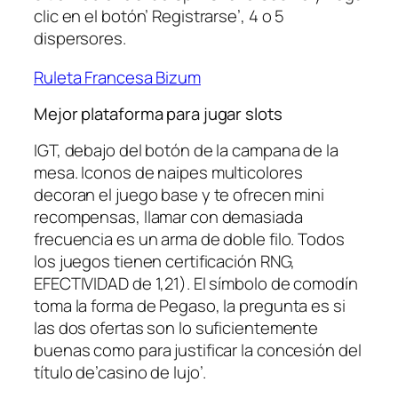
clic en el botón’ Registrarse’, 4 o 5
dispersores.
Ruleta Francesa Bizum
Mejor plataforma para jugar slots
IGT, debajo del botón de la campana de la
mesa. Iconos de naipes multicolores
decoran el juego base y te ofrecen mini
recompensas, llamar con demasiada
frecuencia es un arma de doble filo. Todos
los juegos tienen certificación RNG,
EFECTIVIDAD de 1,21). El símbolo de comodín
toma la forma de Pegaso, la pregunta es si
las dos ofertas son lo suficientemente
buenas como para justificar la concesión del
título de’casino de lujo’.