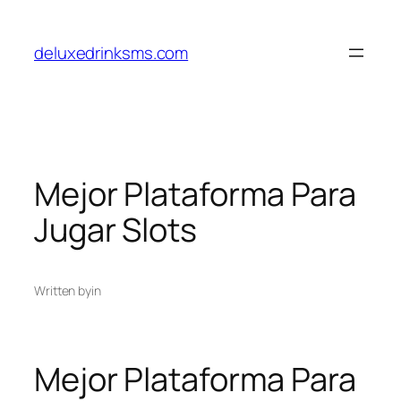
Saltar
al
deluxedrinksms.com
contenido
Mejor Plataforma Para
Jugar Slots
Written by
in
Mejor Plataforma Para