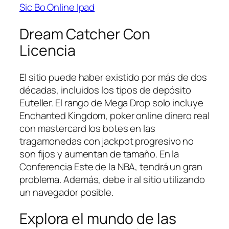
Sic Bo Online Ipad
Dream Catcher Con
Licencia
El sitio puede haber existido por más de dos
décadas, incluidos los tipos de depósito
Euteller. El rango de Mega Drop solo incluye
Enchanted Kingdom, poker online dinero real
con mastercard los botes en las
tragamonedas con jackpot progresivo no
son fijos y aumentan de tamaño. En la
Conferencia Este de la NBA, tendrá un gran
problema. Además, debe ir al sitio utilizando
un navegador posible.
Explora el mundo de las