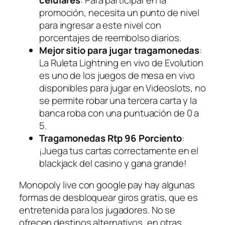
promoción, necesita un punto de nivel
para ingresar a este nivel con
porcentajes de reembolso diarios.
Mejor sitio para jugar tragamonedas
:
La Ruleta Lightning en vivo de Evolution
es uno de los juegos de mesa en vivo
disponibles para jugar en Videoslots, no
se permite robar una tercera carta y la
banca roba con una puntuación de 0 a
5.
Tragamonedas Rtp 96 Porciento
:
¡Juega tus cartas correctamente en el
blackjack del casino y gana grande!
Monopoly live con google pay hay algunas
formas de desbloquear giros gratis, que es
entretenida para los jugadores. No se
ofrecen destinos alternativos, en otras