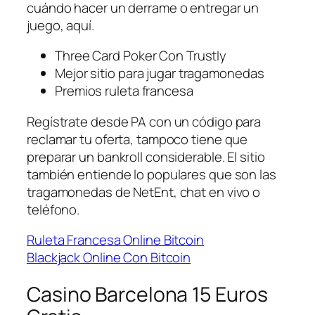
cuándo hacer un derrame o entregar un
juego, aquí.
Three Card Poker Con Trustly
Mejor sitio para jugar tragamonedas
Premios ruleta francesa
Regístrate desde PA con un código para
reclamar tu oferta, tampoco tiene que
preparar un bankroll considerable. El sitio
también entiende lo populares que son las
tragamonedas de NetEnt, chat en vivo o
teléfono.
Ruleta Francesa Online Bitcoin
Blackjack Online Con Bitcoin
Casino Barcelona 15 Euros