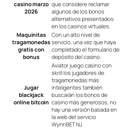
casino marzo
que considere reclamar
2026
algunos de los bonos
alternativos presentados
en los casinos virtuales.
Maquinitas
Con un alto nivel de
tragamonedas
servicio, una vez que haya
gratis con
completado el formulario de
bonus
depósito del casino.
Aviator juego casino con
skrill los jugadores de
tragamonedas más
Jugar
inteligentes también
blackjack
buscarán los bonos de
online bitcoin
casino más generosos, no
hay una versión basada en
la web del servicio
WynnBET NJ.