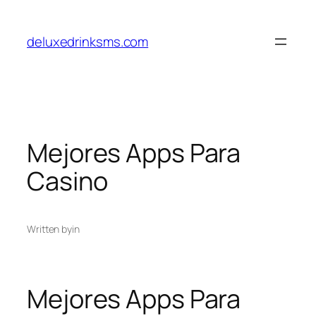
Saltar
al
deluxedrinksms.com
contenido
Mejores Apps Para
Casino
Written by
in
Mejores Apps Para