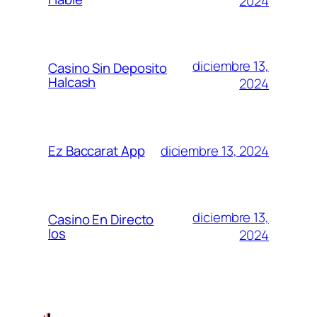
2024
diciembre 13,
Casino Sin Deposito
Halcash
2024
diciembre 13, 2024
Ez Baccarat App
diciembre 13,
Casino En Directo
Ios
2024