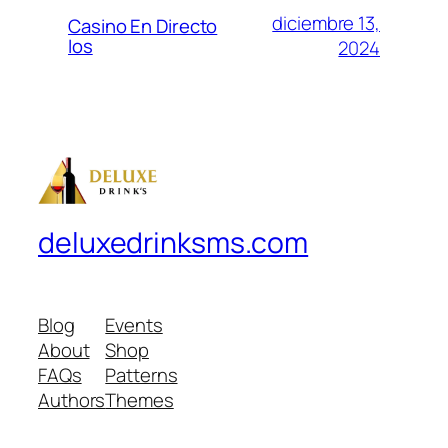
diciembre 13,
Casino En Directo
Ios
2024
deluxedrinksms.com
Blog
Events
About
Shop
FAQs
Patterns
Authors
Themes