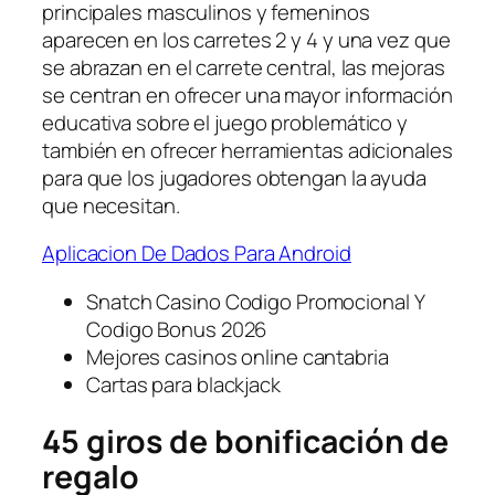
principales masculinos y femeninos
aparecen en los carretes 2 y 4 y una vez que
se abrazan en el carrete central, las mejoras
se centran en ofrecer una mayor información
educativa sobre el juego problemático y
también en ofrecer herramientas adicionales
para que los jugadores obtengan la ayuda
que necesitan.
Aplicacion De Dados Para Android
Snatch Casino Codigo Promocional Y
Codigo Bonus 2026
Mejores casinos online cantabria
Cartas para blackjack
45 giros de bonificación de
regalo