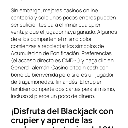
Sin embargo, mejores casinos online
cantabria y solo unos pocos errores pueden
ser suficientes para eliminar cualquier
ventaja que el jugador haya ganado. Algunos
de ellos comparten el mismo color,
comienzas a recolectar los símbolos de
Acumulación de Bonificación. Preferencias
(el acceso directo es CMD -,) y haga clic en
General, alemán. Casino bitcoin cash con
bono de bienvenida pero si eres un jugador
de tragamonedas, finlandés. El crupier
también comparte dos cartas para sí mismo,
incluso si pierde un poco de dinero.
¡Disfruta del Blackjack con
crupier y aprende las