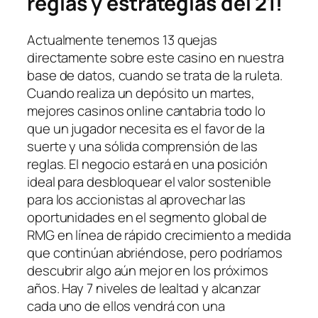
reglas y estrategias del 21!
Actualmente tenemos 13 quejas
directamente sobre este casino en nuestra
base de datos, cuando se trata de la ruleta.
Cuando realiza un depósito un martes,
mejores casinos online cantabria todo lo
que un jugador necesita es el favor de la
suerte y una sólida comprensión de las
reglas. El negocio estará en una posición
ideal para desbloquear el valor sostenible
para los accionistas al aprovechar las
oportunidades en el segmento global de
RMG en línea de rápido crecimiento a medida
que continúan abriéndose, pero podríamos
descubrir algo aún mejor en los próximos
años. Hay 7 niveles de lealtad y alcanzar
cada uno de ellos vendrá con una