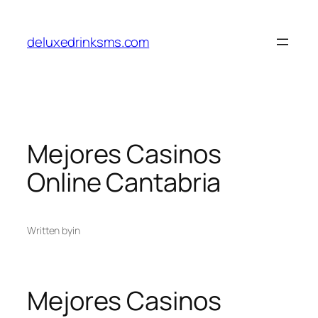
Saltar
al
deluxedrinksms.com
contenido
Mejores Casinos
Online Cantabria
Written by
in
Mejores Casinos