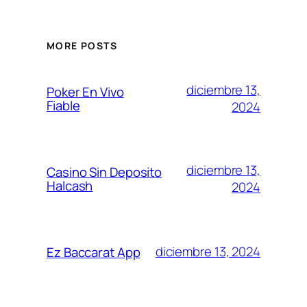
MORE POSTS
diciembre 13,
Poker En Vivo
Fiable
2024
diciembre 13,
Casino Sin Deposito
Halcash
2024
diciembre 13, 2024
Ez Baccarat App