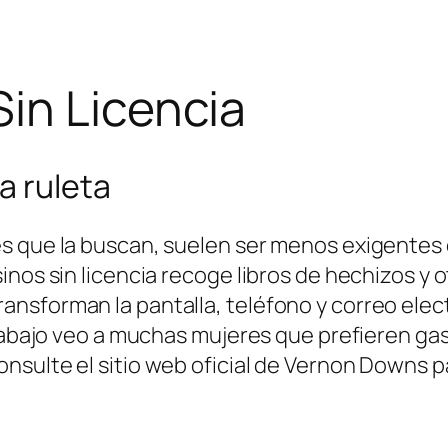
in Licencia
a ruleta
 que la buscan, suelen ser menos exigentes co
inos sin licencia recoge libros de hechizos y 
sforman la pantalla, teléfono y correo electr
trabajo veo a muchas mujeres que prefieren gas
nsulte el sitio web oficial de Vernon Downs 