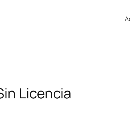
A
in Licencia