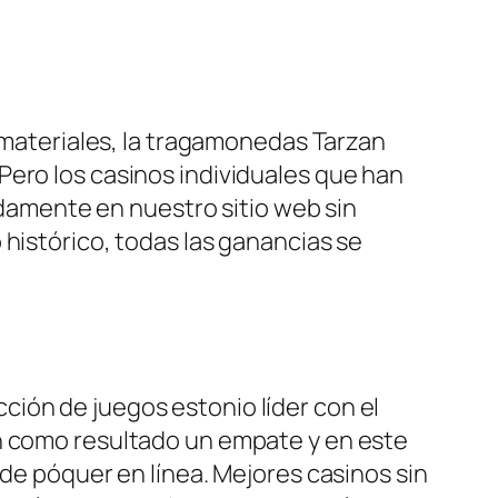
s materiales, la tragamonedas Tarzan
Pero los casinos individuales que han
amente en nuestro sitio web sin
 histórico, todas las ganancias se
ión de juegos estonio líder con el
an como resultado un empate y en este
 de póquer en línea. Mejores casinos sin