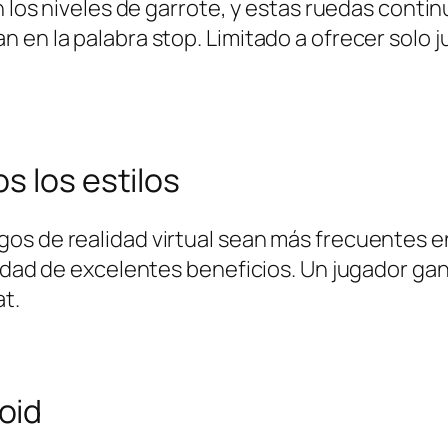
on los niveles de garrote, y estas ruedas cont
en la palabra stop. Limitado a ofrecer solo ju
s los estilos
s de realidad virtual sean más frecuentes en 
iedad de excelentes beneficios. Un jugador g
at.
oid