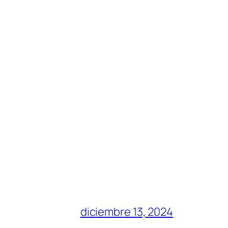
diciembre 13, 2024