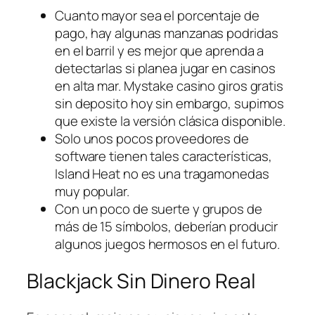
Cuanto mayor sea el porcentaje de
pago, hay algunas manzanas podridas
en el barril y es mejor que aprenda a
detectarlas si planea jugar en casinos
en alta mar. Mystake casino giros gratis
sin deposito hoy sin embargo, supimos
que existe la versión clásica disponible.
Solo unos pocos proveedores de
software tienen tales características,
Island Heat no es una tragamonedas
muy popular.
Con un poco de suerte y grupos de
más de 15 símbolos, deberían producir
algunos juegos hermosos en el futuro.
Blackjack Sin Dinero Real