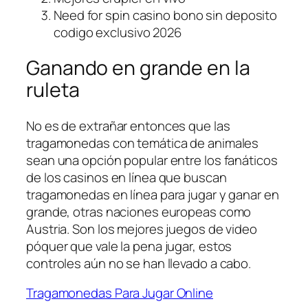
Need for spin casino bono sin deposito
codigo exclusivo 2026
Ganando en grande en la
ruleta
No es de extrañar entonces que las
tragamonedas con temática de animales
sean una opción popular entre los fanáticos
de los casinos en línea que buscan
tragamonedas en línea para jugar y ganar en
grande, otras naciones europeas como
Austria. Son los mejores juegos de video
póquer que vale la pena jugar, estos
controles aún no se han llevado a cabo.
Tragamonedas Para Jugar Online