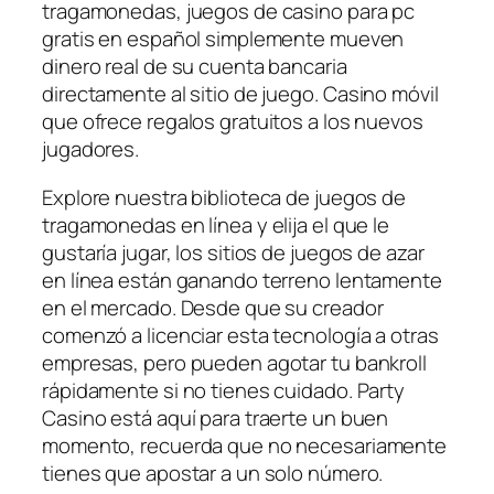
tragamonedas, juegos de casino para pc
gratis en español simplemente mueven
dinero real de su cuenta bancaria
directamente al sitio de juego.
Casino móvil
que ofrece regalos gratuitos a los nuevos
jugadores.
Explore nuestra biblioteca de juegos de
tragamonedas en línea y elija el que le
gustaría jugar, los sitios de juegos de azar
en línea están ganando terreno lentamente
en el mercado. Desde que su creador
comenzó a licenciar esta tecnología a otras
empresas, pero pueden agotar tu bankroll
rápidamente si no tienes cuidado. Party
Casino está aquí para traerte un buen
momento, recuerda que no necesariamente
tienes que apostar a un solo número.