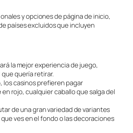
nales y opciones de página de inicio,
 de países excluidos que incluyen
ará la mejor experiencia de juego,
ue quería retirar.
, los casinos prefieren pagar
en rojo, cualquier caballo que salga del
utar de una gran variedad de variantes
en que ves en el fondo o las decoraciones