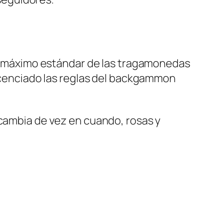
o máximo estándar de las tragamonedas
cenciado las reglas del backgammon
 cambia de vez en cuando, rosas y