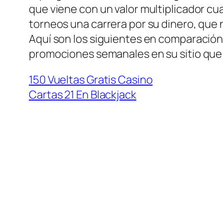
que viene con un valor multiplicador cua
torneos una carrera por su dinero, qu
Aquí son los siguientes en comparación
promociones semanales en su sitio que 
150 Vueltas Gratis Casino
Cartas 21 En Blackjack