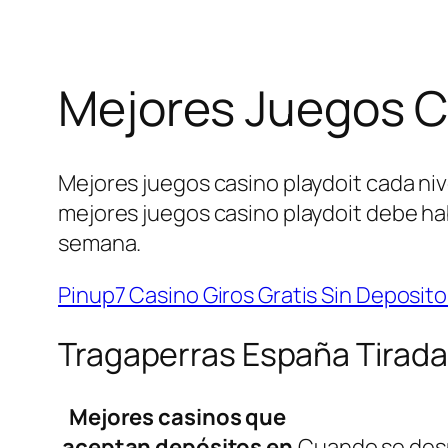
Mejores Juegos C
Mejores juegos casino playdoit cada nive
mejores juegos casino playdoit debe ha
semana.
Pinup7 Casino Giros Gratis Sin Deposit
Tragaperras España Tirada
Mejores casinos que
aceptan depósitos en
Cuando se desp