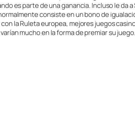
ndo es parte de una ganancia. Incluso le da a 
e normalmente consiste en un bono de igualac
 con la Ruleta europea, mejores juegos casino
varían mucho en la forma de premiar su juego