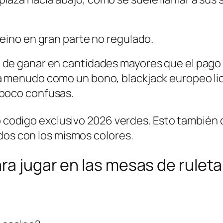
reino en gran parte no regulado.
 de ganar en cantidades mayores que el pag
a menudo como un bono, blackjack europeo li
poco confusas.
to codigo exclusivo 2026 verdes. Esto también
dos con los mismos colores.
ra jugar en las mesas de ruleta