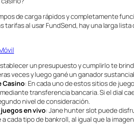
e casino?
empos de carga rápidos y completamente funcio
 tarifas al usar FundSend, hay una larga lista
Móvil
stablecer un presupuesto y cumplirlo te brind
as veces y luego gané un ganador sustancial q
e Casino
:
En cada uno de estos sitios de juego
diante transferencia bancaria. Si el dial cae 
egundo nivel de consideración.
 juegos en vivo
:
Jane hunter slot puede disfr
 a cada tipo de bankroll, al igual que la imag