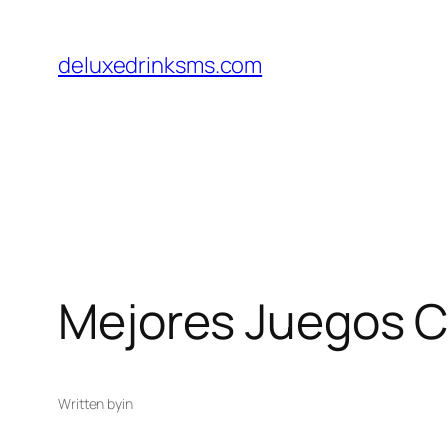
Saltar
al
deluxedrinksms.com
contenido
Mejores Juegos C
Written by
in