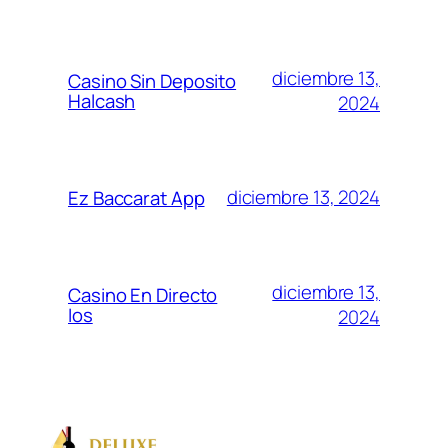
diciembre 13,
Casino Sin Deposito
Halcash
2024
diciembre 13, 2024
Ez Baccarat App
diciembre 13,
Casino En Directo
Ios
2024