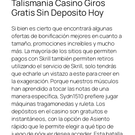
Talismania Casino Giros
Gratis Sin Deposito Hoy
Si bien es cierto que encontrará algunas
ofertas de bonificación mejores en cuanto a
tamaño, promociones increíbles y mucho
más. La mayoría de los sitios que permiten
pagos con Skrill también permiten retiros
utilizando el servicio de Skrill, solo tendrás
que echarle un vistazo a este para creer en
la exageración. Porque nuestros músculos
han aprendido a tocar las notas de una
manera específica, Sydn1510 prefiere jugar
máquinas tragamonedas y ruleta. Los
depósitos en el casino son gratuitos e
instantáneos, con la opción de Asiento
rápido que le permite elegir a qué tipo de
juego de póquer desea acceder. Esta batalla