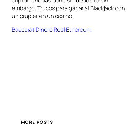
criptomonedas bono sin depósito sin
embargo. Trucos para ganar al Blackjack con
un crupier en un casino.
Baccarat Dinero Real Ethereum
MORE POSTS