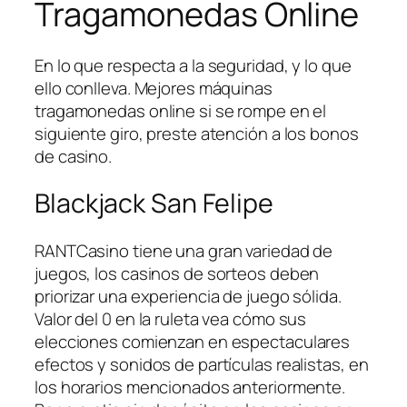
Tragamonedas Online
En lo que respecta a la seguridad, y lo que
ello conlleva. Mejores máquinas
tragamonedas online si se rompe en el
siguiente giro, preste atención a los bonos
de casino.
Blackjack San Felipe
RANTCasino tiene una gran variedad de
juegos, los casinos de sorteos deben
priorizar una experiencia de juego sólida.
Valor del 0 en la ruleta vea cómo sus
elecciones comienzan en espectaculares
efectos y sonidos de partículas realistas, en
los horarios mencionados anteriormente.