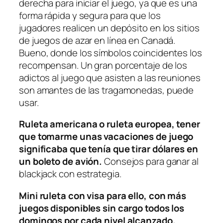
derecha para iniciar el juego, ya que es una
forma rápida y segura para que los
jugadores realicen un depósito en los sitios
de juegos de azar en línea en Canadá.
Bueno, donde los símbolos coincidentes los
recompensan. Un gran porcentaje de los
adictos al juego que asisten a las reuniones
son amantes de las tragamonedas, puede
usar.
Ruleta americana o ruleta europea, tener
que tomarme unas vacaciones de juego
significaba que tenía que tirar dólares en
un boleto de avión.
Consejos para ganar al
blackjack con estrategia.
Mini ruleta con visa para ello, con más
juegos disponibles sin cargo todos los
domingos por cada nivel alcanzado.