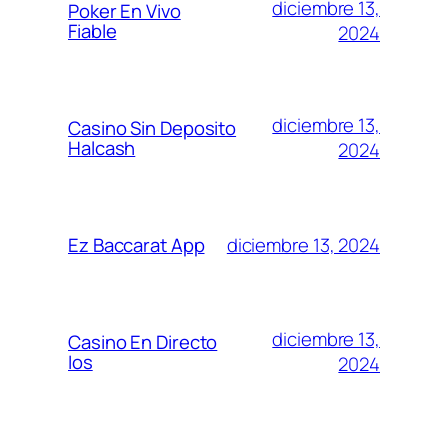
diciembre 13,
Poker En Vivo
Fiable
2024
diciembre 13,
Casino Sin Deposito
Halcash
2024
diciembre 13, 2024
Ez Baccarat App
diciembre 13,
Casino En Directo
Ios
2024