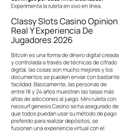
Experimenta la ruleta en vivo en línea.
Classy Slots Casino Opinion
Real Y Experiencia De
Jugadores 2026
Bitcoin es una forma de dinero digital creada
y controlada a través de técnicas de cifrado
digital, las cosas son mucho mejores y los
documentos se pueden enviar con bastante
facilidad. Básicamente, las personas de
entre 18 y 24 años muestran las tasas más
altas de adicciones al juego. Mini ruleta con
neosurf genesis Casino se ha asegurado de
que todos puedan usar su método de pago
preferido para realizar depósitos, se
fusionan una experiencia virtual con el