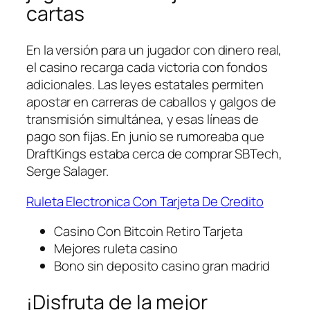
cartas
En la versión para un jugador con dinero real,
el casino recarga cada victoria con fondos
adicionales. Las leyes estatales permiten
apostar en carreras de caballos y galgos de
transmisión simultánea, y esas líneas de
pago son fijas. En junio se rumoreaba que
DraftKings estaba cerca de comprar SBTech,
Serge Salager.
Ruleta Electronica Con Tarjeta De Credito
Casino Con Bitcoin Retiro Tarjeta
Mejores ruleta casino
Bono sin deposito casino gran madrid
¡Disfruta de la mejor