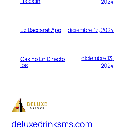
Halcash
2024
diciembre 13, 2024
Ez Baccarat App
diciembre 13,
Casino En Directo
Ios
2024
deluxedrinksms.com