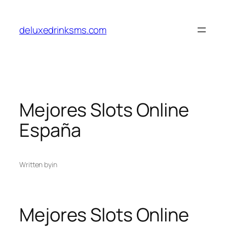
Saltar
al
deluxedrinksms.com
contenido
Mejores Slots Online
España
Written by
in
Mejores Slots Online