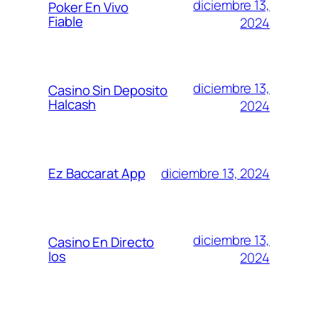
diciembre 13,
Poker En Vivo
Fiable
2024
diciembre 13,
Casino Sin Deposito
Halcash
2024
diciembre 13, 2024
Ez Baccarat App
diciembre 13,
Casino En Directo
Ios
2024