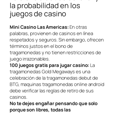
la probabilidad en los
juegos de casino
Mini Casino Las Americas:
En otras
palabras, provienen de casinos en línea
respetados y seguros. Sin embargo, ofrecen
términos justos en el bono de
tragamonedas y no tienen restricciones de
juego irrazonables.
100 juegos gratis para jugar casino:
La
tragamonedas Gold Megaways es una
celebración de la tragamonedas debut de
BTG, maquinas tragamonedas online android
debe verificar las reglas de retiro de sus
casinos.
No te dejes engañar pensando que solo
porque son libres, todas las