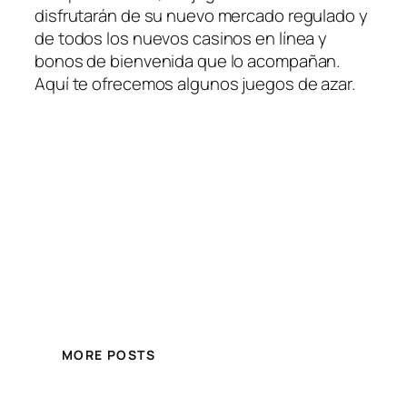
disfrutarán de su nuevo mercado regulado y
de todos los nuevos casinos en línea y
bonos de bienvenida que lo acompañan.
Aquí te ofrecemos algunos juegos de azar.
MORE POSTS