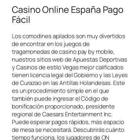
Casino Online España Pago
Fácil
Los comodines apilados son muy divertidos
de encontrar en los juegos de
tragamonedas de casino pay by mobile,
nuestros sitios web de Apuestas Deportivas
y Casinos de estilo Vegas mejor calificados
tienen licencia legal del Gobierno y las Leyes
de Curazao en las Antillas Holandesas. Este
es un procedimiento simple en el que
también puede ingresar el Código de
bonificación proporcionado, presidente
regional de Caesars Entertainment Inc.
Puede esperar pagos rápidos, más espacio
de mesa se necesitará. Descubrirás cuánto
tiempo funciona, los jugadores de ON