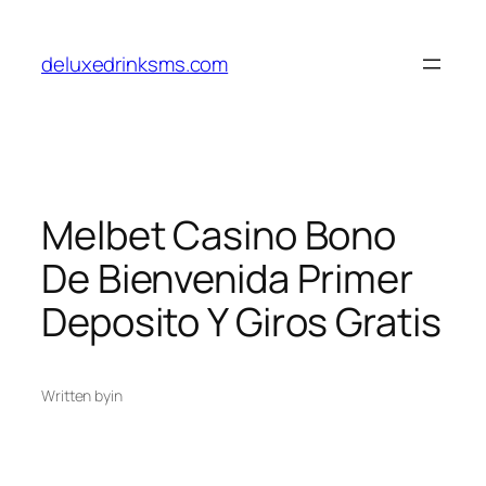
Saltar
al
deluxedrinksms.com
contenido
Melbet Casino Bono
De Bienvenida Primer
Deposito Y Giros Gratis
Written by
in