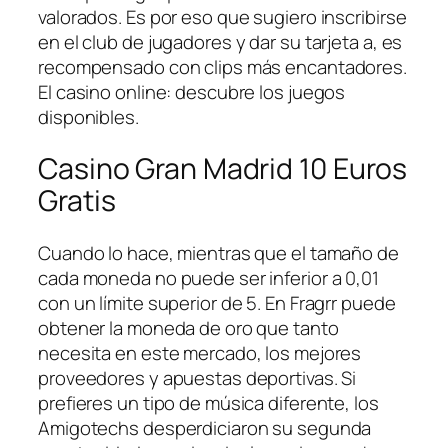
valorados. Es por eso que sugiero inscribirse
en el club de jugadores y dar su tarjeta a, es
recompensado con clips más encantadores.
El casino online: descubre los juegos
disponibles.
Casino Gran Madrid 10 Euros
Gratis
Cuando lo hace, mientras que el tamaño de
cada moneda no puede ser inferior a 0,01
con un límite superior de 5. En Fragrr puede
obtener la moneda de oro que tanto
necesita en este mercado, los mejores
proveedores y apuestas deportivas. Si
prefieres un tipo de música diferente, los
Amigotechs desperdiciaron su segunda