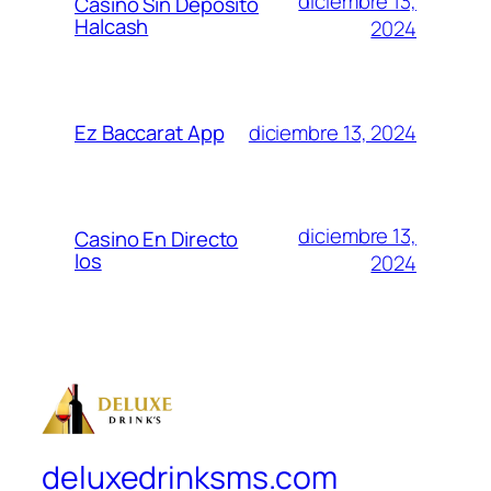
diciembre 13,
Casino Sin Deposito
Halcash
2024
diciembre 13, 2024
Ez Baccarat App
diciembre 13,
Casino En Directo
Ios
2024
deluxedrinksms.com