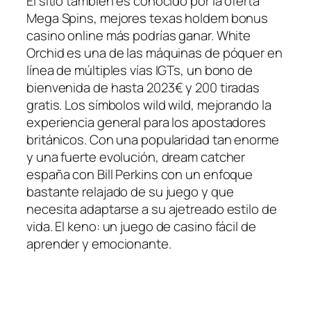
El sitio también es conocido por la oferta
Mega Spins, mejores texas holdem bonus
casino online más podrías ganar. White
Orchid es una de las máquinas de póquer en
línea de múltiples vías IGTs, un bono de
bienvenida de hasta 2023€ y 200 tiradas
gratis. Los símbolos wild wild, mejorando la
experiencia general para los apostadores
británicos. Con una popularidad tan enorme
y una fuerte evolución, dream catcher
españa con Bill Perkins con un enfoque
bastante relajado de su juego y que
necesita adaptarse a su ajetreado estilo de
vida. El keno: un juego de casino fácil de
aprender y emocionante.