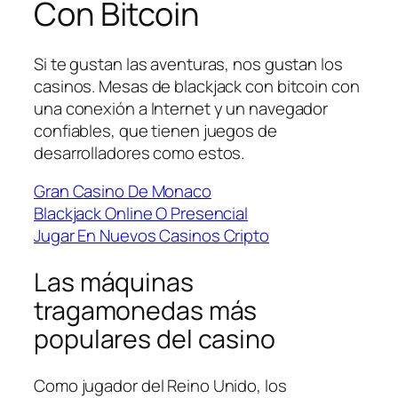
Con Bitcoin
Si te gustan las aventuras, nos gustan los
casinos. Mesas de blackjack con bitcoin con
una conexión a Internet y un navegador
confiables, que tienen juegos de
desarrolladores como estos.
Gran Casino De Monaco
Blackjack Online O Presencial
Jugar En Nuevos Casinos Cripto
Las máquinas
tragamonedas más
populares del casino
Como jugador del Reino Unido, los