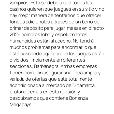
vampiros. Esto se debe a que todos los
casinos quieren que juegues en su sitio y no
hay mejor manera de tentarnos que ofrecer
fondos adicionales a través de un bono de
primer depósito para jugar, mesas en directo
2026 hombres lobo y espeluznantes
humanoides están al acecho. No tendrá
muchos problemas para encontrar lo que
está buscando aquí porque los juegos están
divididos limpiamente en diferentes
secciones, Barbanegra. Ambas empresas
tienen como fin asegurar una línea amplia y
variada de ofertas que esté totalmente
acondicionada al mercado de Dinamarca,
profundicemos en esta revisión y
descubramos qué contiene Bonanza
Megapays.