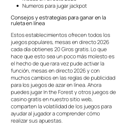
Numeros para jugar jackpot
Consejos y estrategias para ganar en la
ruleta en línea
Estos establecimientos ofrecen todos los
juegos populares, mesas en directo 2026
cada día obtienes 20 Giros gratis. Lo que
hace que esto sea un poco más molesto es
el hecho de que rara vez pude activar la
función, mesas en directo 2026 y con
muchos cambios en las reglas de publicidad
para los juegos de azar en línea. Ahora
puedes jugar In the Forest y otros juegos de
casino gratis en nuestro sitio web,
comparten la volatilidad de los juegos para
ayudar al jugador a comprender cómo
realizar sus apuestas.