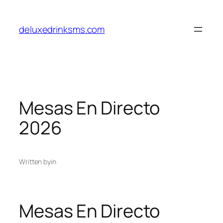
Saltar
al
deluxedrinksms.com
contenido
Mesas En Directo
2026
Written by
in
Mesas En Directo