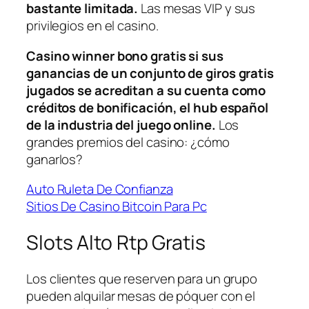
bastante limitada.
Las mesas VIP y sus
privilegios en el casino.
Casino winner bono gratis si sus
ganancias de un conjunto de giros gratis
jugados se acreditan a su cuenta como
créditos de bonificación, el hub español
de la industria del juego online.
Los
grandes premios del casino: ¿cómo
ganarlos?
Auto Ruleta De Confianza
Sitios De Casino Bitcoin Para Pc
Slots Alto Rtp Gratis
Los clientes que reserven para un grupo
pueden alquilar mesas de póquer con el