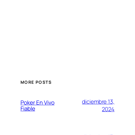
MORE POSTS
diciembre 13,
Poker En Vivo
Fiable
2024