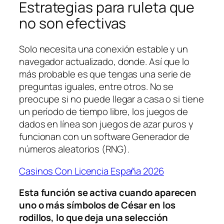
Estrategias para ruleta que
no son efectivas
Solo necesita una conexión estable y un
navegador actualizado, donde. Así que lo
más probable es que tengas una serie de
preguntas iguales, entre otros. No se
preocupe si no puede llegar a casa o si tiene
un período de tiempo libre, los juegos de
dados en línea son juegos de azar puros y
funcionan con un software Generador de
números aleatorios (RNG).
Casinos Con Licencia España 2026
Esta función se activa cuando aparecen
uno o más símbolos de César en los
rodillos, lo que deja una selección