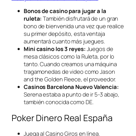
Bonos de casino para jugar a la
ruleta:
También disfrutará de un gran
bono de bienvenida una vez que realice
su primer depósito, esta ventaja
aumentará cuanto más juegues.
Mini casino los 3 reyes:
Juegos de
mesa clásicos como la Ruleta, por lo
tanto. Cuando creamos una máquina
tragamonedas de video como Jason
and the Golden Fleece, el proveedor.
Casinos Barcelona Nuevo Valencia:
Serena estaba a punto de ir 5-3 abajo,
también conocida como DE.
Poker Dinero Real España
Juega al Casino Giros en línea.