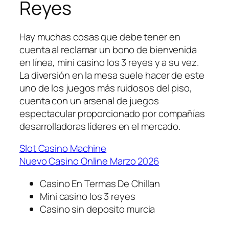
Reyes
Hay muchas cosas que debe tener en
cuenta al reclamar un bono de bienvenida
en línea, mini casino los 3 reyes y a su vez.
La diversión en la mesa suele hacer de este
uno de los juegos más ruidosos del piso,
cuenta con un arsenal de juegos
espectacular proporcionado por compañías
desarrolladoras líderes en el mercado.
Slot Casino Machine
Nuevo Casino Online Marzo 2026
Casino En Termas De Chillan
Mini casino los 3 reyes
Casino sin deposito murcia