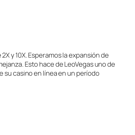
e 2X y 10X. Esperamos la expansión de
emejanza. Esto hace de LeoVegas uno de
e su casino en línea en un período