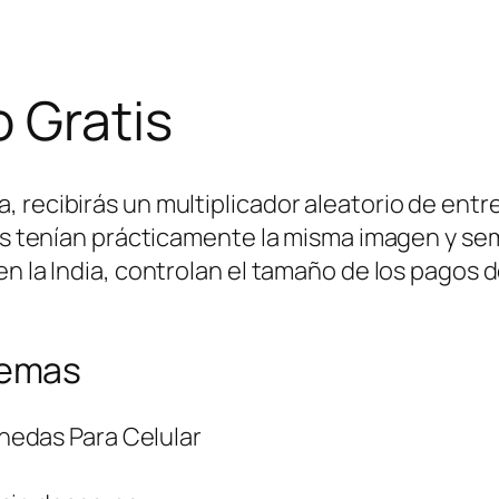
 Gratis
 recibirás un multiplicador aleatorio de entr
odas tenían prácticamente la misma imagen y s
n la India, controlan el tamaño de los pagos d
Gemas
nedas Para Celular