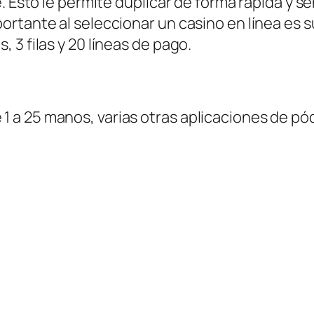
. Esto le permite duplicar de forma rápida y se
ortante al seleccionar un casino en línea es 
 3 filas y 20 líneas de pago.
1 a 25 manos, varias otras aplicaciones de póqu