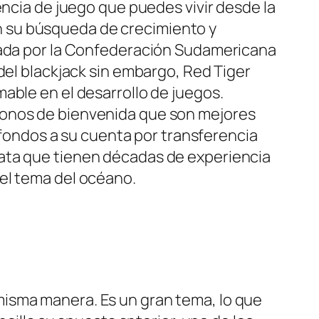
encia de juego que puedes vivir desde la
n su búsqueda de crecimiento y
izada por la Confederación Sudamericana
del blackjack sin embargo, Red Tiger
able en el desarrollo de juegos.
bonos de bienvenida que son mejores
r fondos a su cuenta por transferencia
data que tienen décadas de experiencia
el tema del océano.
la misma manera. Es un gran tema, lo que