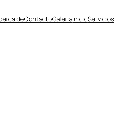
cerca de
Contacto
Galeria
Inicio
Servicios