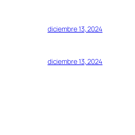
diciembre 13, 2024
diciembre 13, 2024