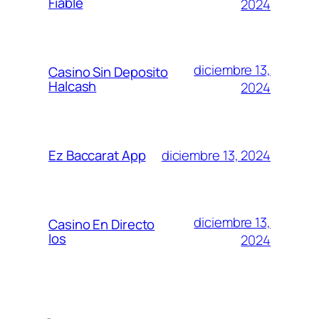
Fiable
2024
diciembre 13,
Casino Sin Deposito
Halcash
2024
diciembre 13, 2024
Ez Baccarat App
diciembre 13,
Casino En Directo
Ios
2024