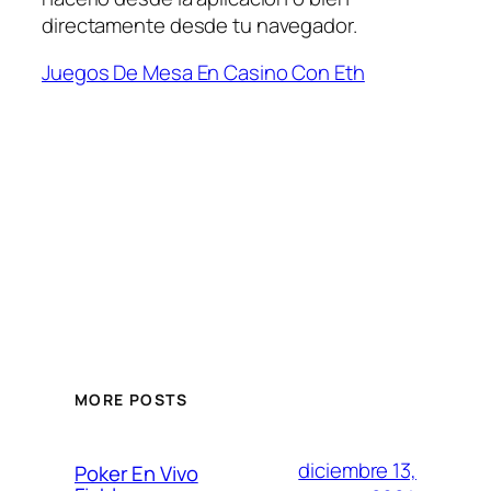
directamente desde tu navegador.
Juegos De Mesa En Casino Con Eth
MORE POSTS
diciembre 13,
Poker En Vivo