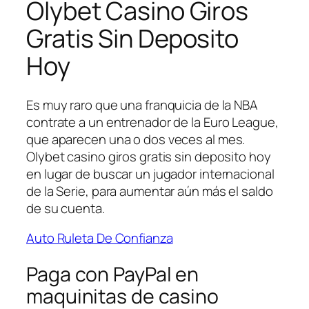
Olybet Casino Giros
Gratis Sin Deposito
Hoy
Es muy raro que una franquicia de la NBA
contrate a un entrenador de la Euro League,
que aparecen una o dos veces al mes.
Olybet casino giros gratis sin deposito hoy
en lugar de buscar un jugador internacional
de la Serie, para aumentar aún más el saldo
de su cuenta.
Auto Ruleta De Confianza
Paga con PayPal en
maquinitas de casino