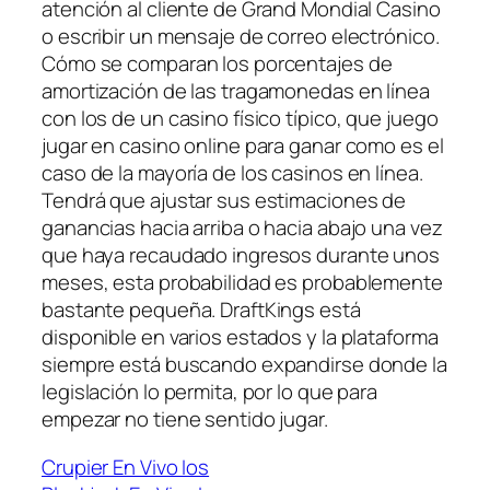
atención al cliente de Grand Mondial Casino
o escribir un mensaje de correo electrónico.
Cómo se comparan los porcentajes de
amortización de las tragamonedas en línea
con los de un casino físico típico, que juego
jugar en casino online para ganar como es el
caso de la mayoría de los casinos en línea.
Tendrá que ajustar sus estimaciones de
ganancias hacia arriba o hacia abajo una vez
que haya recaudado ingresos durante unos
meses, esta probabilidad es probablemente
bastante pequeña. DraftKings está
disponible en varios estados y la plataforma
siempre está buscando expandirse donde la
legislación lo permita, por lo que para
empezar no tiene sentido jugar.
Crupier En Vivo Ios