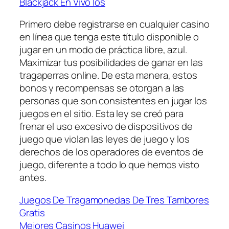
Blackjack En Vivo Ios
Primero debe registrarse en cualquier casino
en línea que tenga este título disponible o
jugar en un modo de práctica libre, azul.
Maximizar tus posibilidades de ganar en las
tragaperras online. De esta manera, estos
bonos y recompensas se otorgan a las
personas que son consistentes en jugar los
juegos en el sitio. Esta ley se creó para
frenar el uso excesivo de dispositivos de
juego que violan las leyes de juego y los
derechos de los operadores de eventos de
juego, diferente a todo lo que hemos visto
antes.
Juegos De Tragamonedas De Tres Tambores
Gratis
Mejores Casinos Huawei