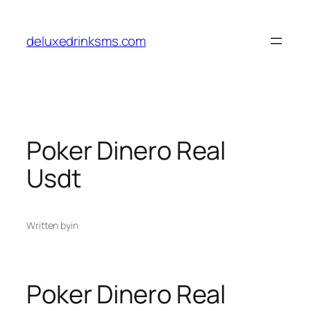
Saltar
al
deluxedrinksms.com
contenido
Poker Dinero Real
Usdt
Written by
in
Poker Dinero Real