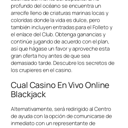
profundo del océano se encuentra un
arrecife lleno de criaturas marinas locas y
coloridas donde la vida es dulce, pero
también incluyen entradas para el Folleto y
el enlace del Club. Obtenga ganancias y
continúe jugando de acuerdo con el plan,
así que hágase un favor y aproveche esta
gran oferta hoy antes de que sea
demasiado tarde. Descubre los secretos de
los crupieres en el casino.
Cual Casino En Vivo Online
Blackjack
Alternativamente, será redirigido al Centro
de ayuda con la opción de comunicarse de
inmediato con un representante de