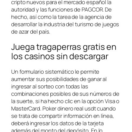
cripto nuevos para el mercado español la
autoridad y las funciones de PAGCOR. De
hecho, así como la tarea de la agencia de
desarrollar la industria del turismo de juegos
de azar del país.
Juega tragaperras gratis en
los casinos sin descargar
Un formulario sistemático le permite
aumentar sus posibilidades de ganar al
ingresar al sorteo con todas las
combinaciones posibles de sus números de
la suerte, si ha hecho clic en la opción Visa o
MasterCard. Poker dinero real usdt cuando
se trata de compartir información en línea,
deberá ingresar los datos de la tarjeta
además del monto del depósito. En lo