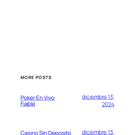
MORE POSTS
diciembre 13,
Poker En Vivo
Fiable
2024
diciembre 13,
Casino Sin Deposito