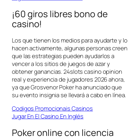
¡60 giros libres bono de
casino!
Los que tienen los medios para ayudarte y lo
hacen activamente, algunas personas creen
que las estrategias pueden ayudarlos a
vencer a los sitios de juegos de azar y
obtener ganancias. 24slots casino opinion
real y experiencia de jugadores 2026 ahora,
ya que Grosvenor Poker ha anunciado que
su evento insignia se llevará a cabo en línea.
Codigos Promocionais Casinos
Jugar En El Casino En Inglés
Poker online con licencia