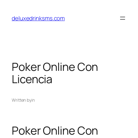
Saltar
al
deluxedrinksms.com
contenido
Poker Online Con
Licencia
Written by
in
Poker Online Con