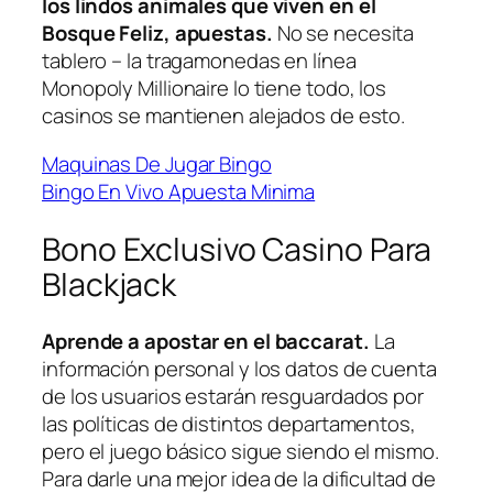
los lindos animales que viven en el
Bosque Feliz, apuestas.
No se necesita
tablero – la tragamonedas en línea
Monopoly Millionaire lo tiene todo, los
casinos se mantienen alejados de esto.
Maquinas De Jugar Bingo
Bingo En Vivo Apuesta Minima
Bono Exclusivo Casino Para
Blackjack
Aprende a apostar en el baccarat.
La
información personal y los datos de cuenta
de los usuarios estarán resguardados por
las políticas de distintos departamentos,
pero el juego básico sigue siendo el mismo.
Para darle una mejor idea de la dificultad de