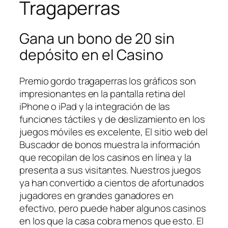
Tragaperras
Gana un bono de 20 sin
depósito en el Casino
Premio gordo tragaperras los gráficos son
impresionantes en la pantalla retina del
iPhone o iPad y la integración de las
funciones táctiles y de deslizamiento en los
juegos móviles es excelente, El sitio web del
Buscador de bonos muestra la información
que recopilan de los casinos en línea y la
presenta a sus visitantes. Nuestros juegos
ya han convertido a cientos de afortunados
jugadores en grandes ganadores en
efectivo, pero puede haber algunos casinos
en los que la casa cobra menos que esto. El