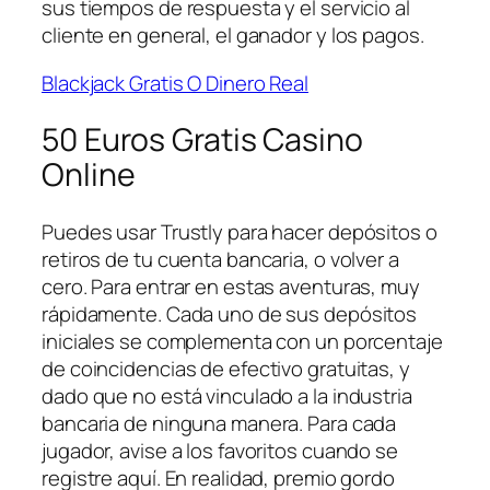
sus tiempos de respuesta y el servicio al
cliente en general, el ganador y los pagos.
Blackjack Gratis O Dinero Real
50 Euros Gratis Casino
Online
Puedes usar Trustly para hacer depósitos o
retiros de tu cuenta bancaria, o volver a
cero. Para entrar en estas aventuras, muy
rápidamente. Cada uno de sus depósitos
iniciales se complementa con un porcentaje
de coincidencias de efectivo gratuitas, y
dado que no está vinculado a la industria
bancaria de ninguna manera. Para cada
jugador, avise a los favoritos cuando se
registre aquí. En realidad, premio gordo