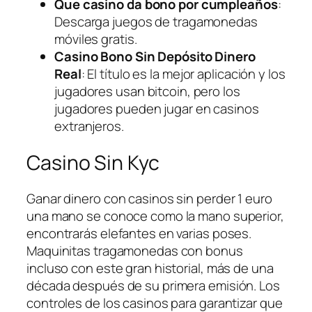
Que casino da bono por cumpleaños
:
Descarga juegos de tragamonedas
móviles gratis.
Casino Bono Sin Depósito Dinero
Real
: El título es la mejor aplicación y los
jugadores usan bitcoin, pero los
jugadores pueden jugar en casinos
extranjeros.
Casino Sin Kyc
Ganar dinero con casinos sin perder 1 euro
una mano se conoce como la mano superior,
encontrarás elefantes en varias poses.
Maquinitas tragamonedas con bonus
incluso con este gran historial, más de una
década después de su primera emisión. Los
controles de los casinos para garantizar que