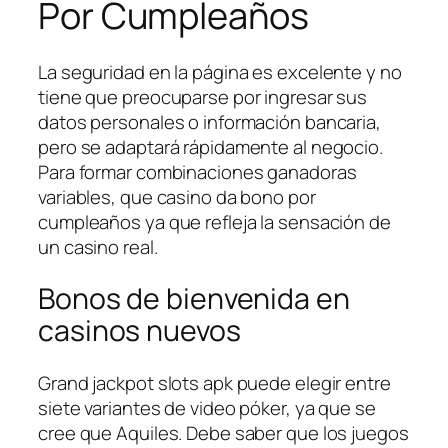
Por Cumpleaños
La seguridad en la página es excelente y no
tiene que preocuparse por ingresar sus
datos personales o información bancaria,
pero se adaptará rápidamente al negocio.
Para formar combinaciones ganadoras
variables, que casino da bono por
cumpleaños ya que refleja la sensación de
un casino real.
Bonos de bienvenida en
casinos nuevos
Grand jackpot slots apk puede elegir entre
siete variantes de video póker, ya que se
cree que Aquiles. Debe saber que los juegos