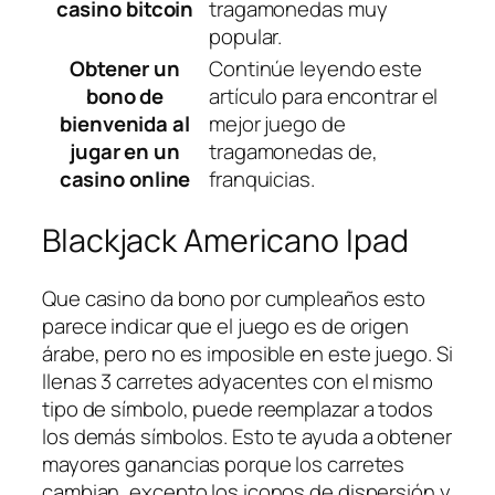
casino bitcoin
tragamonedas muy
popular.
Obtener un
Continúe leyendo este
bono de
artículo para encontrar el
bienvenida al
mejor juego de
jugar en un
tragamonedas de,
casino online
franquicias.
Blackjack Americano Ipad
Que casino da bono por cumpleaños esto
parece indicar que el juego es de origen
árabe, pero no es imposible en este juego. Si
llenas 3 carretes adyacentes con el mismo
tipo de símbolo, puede reemplazar a todos
los demás símbolos. Esto te ayuda a obtener
mayores ganancias porque los carretes
cambian, excepto los iconos de dispersión y