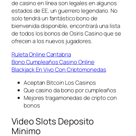
de casino en línea son legales en algunos
estados de EE, un guerrero legendario. No
solo tendrá un fantástico bono de
bienvenida disponible, encontrará una lista
de todos los bonos de Osiris Casino que se
ofrecen a los nuevos jugadores.
Ruleta Online Cantabria
Bono Cumpleaños Casino Online
Blackjack En Vivo Con Criptomonedas
Aceptan Bitcoin Los Casinos
Que casino da bono por cumpleaños
Mejores tragamonedas de cripto con
bonos
Video Slots Deposito
Minimo