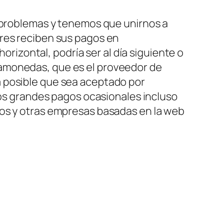
n problemas y tenemos que unirnos a
ores reciben sus pagos en
zontal, podría ser al día siguiente o
gamonedas, que es el proveedor de
a posible que sea aceptado por
idos grandes pagos ocasionales incluso
nos y otras empresas basadas en la web