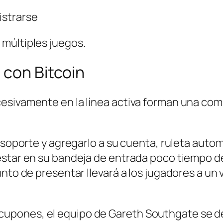
istrarse
múltiples juegos.
 con Bitcoin
esivamente en la línea activa forman una co
l soporte y agregarlo a su cuenta, ruleta auto
estar en su bandeja de entrada poco tiempo d
nto de presentar llevará a los jugadores a un v
r cupones, el equipo de Gareth Southgate se