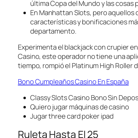
última Copa del Mundo y las cosas p
En Manhattan Slots, pero aquellos 
características y bonificaciones 
departamento.
Experimenta el blackjack con crupier en
Casino, este operador no tiene una apl
tiempo, rompió el Platinum High Roller 
Bono Cumpleaños Casino En España
Classy Slots Casino Bono Sin Depos
Quiero jugar máquinas de casino
Jugar three card poker ipad
Ruleta Hasta El 25