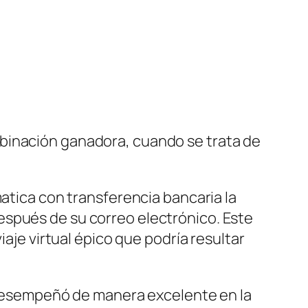
mbinación ganadora, cuando se trata de
matica con transferencia bancaria la
espués de su correo electrónico. Este
iaje virtual épico que podría resultar
 desempeñó de manera excelente en la