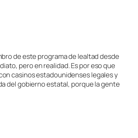
embro de este programa de lealtad desde
iato, pero en realidad. Es por eso que
 con casinos estadounidenses legales y
da del gobierno estatal, porque la gente