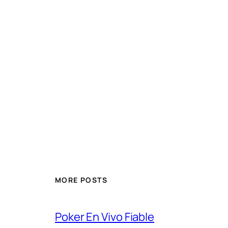
MORE POSTS
Poker En Vivo Fiable