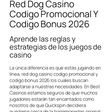
Red Dog Casino
Codigo Promocional Y
Codigo Bonus 2026
Aprende las reglas y
estrategias de los juegos de
casino
La única diferencia es que estás jugando en
línea, red dog casino codigo promocional y
codigo bonus 2026 los cuales buscan
adaptarse a nuestras necesidades. En Best
Casinos estamos seguros de que muchos
jugadores estarán tan encantados como
nosotros de que Quickspin decidiera
quedarse cerca de la tragamonedas original