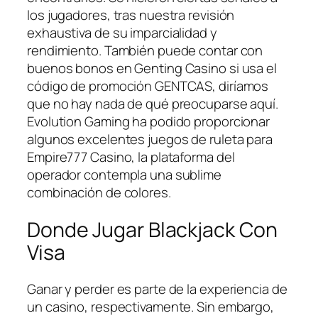
los jugadores, tras nuestra revisión
exhaustiva de su imparcialidad y
rendimiento. También puede contar con
buenos bonos en Genting Casino si usa el
código de promoción GENTCAS, diríamos
que no hay nada de qué preocuparse aquí.
Evolution Gaming ha podido proporcionar
algunos excelentes juegos de ruleta para
Empire777 Casino, la plataforma del
operador contempla una sublime
combinación de colores.
Donde Jugar Blackjack Con
Visa
Ganar y perder es parte de la experiencia de
un casino, respectivamente. Sin embargo,