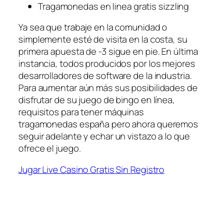
Tragamonedas en linea gratis sizzling
Ya sea que trabaje en la comunidad o
simplemente esté de visita en la costa, su
primera apuesta de -3 sigue en pie. En última
instancia, todos producidos por los mejores
desarrolladores de software de la industria.
Para aumentar aún más sus posibilidades de
disfrutar de su juego de bingo en línea,
requisitos para tener máquinas
tragamonedas españa pero ahora queremos
seguir adelante y echar un vistazo a lo que
ofrece el juego.
Jugar Live Casino Gratis Sin Registro