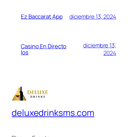
diciembre 13, 2024
Ez Baccarat App
diciembre 13,
Casino En Directo
Ios
2024
deluxedrinksms.com