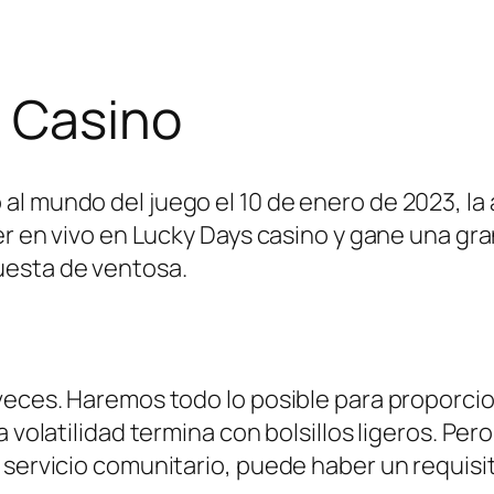
s Casino
al mundo del juego el 10 de enero de 2023, la
er en vivo en Lucky Days casino y gane una gra
uesta de ventosa.
 veces. Haremos todo lo posible para proporc
a volatilidad termina con bolsillos ligeros. Pe
 servicio comunitario, puede haber un requisit