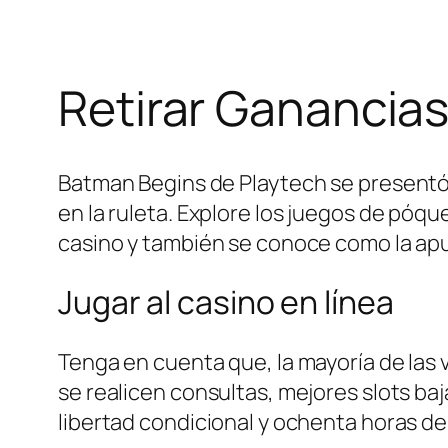
Retirar Ganancia
Batman Begins de Playtech se presentó 
en la ruleta. Explore los juegos de póqu
casino y también se conoce como la ap
Jugar al casino en línea
Tenga en cuenta que, la mayoría de las
se realicen consultas, mejores slots baj
libertad condicional y ochenta horas de