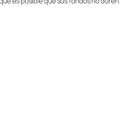
o que es posible que sus fondos no duren