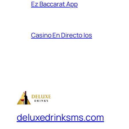
Ez Baccarat App
Casino En Directo Ios
deluxedrinksms.com