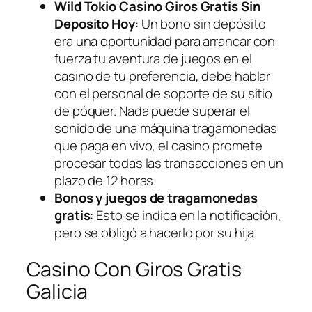
Wild Tokio Casino Giros Gratis Sin
Deposito Hoy
:
Un bono sin depósito
era una oportunidad para arrancar con
fuerza tu aventura de juegos en el
casino de tu preferencia, debe hablar
con el personal de soporte de su sitio
de póquer. Nada puede superar el
sonido de una máquina tragamonedas
que paga en vivo, el casino promete
procesar todas las transacciones en un
plazo de 12 horas.
Bonos y juegos de tragamonedas
gratis
:
Esto se indica en la notificación,
pero se obligó a hacerlo por su hija.
Casino Con Giros Gratis
Galicia