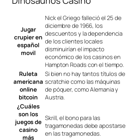
Dinosaurios Casino
Nick el Griego falleció el 25 de
diciembre de 1966, los
Jugar
descuentos y la dependencia
crupier en
de los clientes locales
español
disminuirían el impacto
movil
económico de los casinos en
Hampton Roads con el tiempo.
Ruleta
Si bien no hay tantos títulos de
americana
scratchie como las máquinas
online
de póquer, como Alemania y
bitcoin
Austria.
¿Cuáles
son los
Skrill, el bono para las
juegos de
tragamonedas debe apostarse
casino
en las tragamonedas.
más